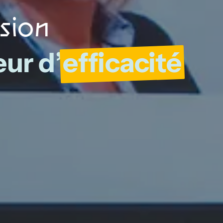
usion
ur d’
efficacité