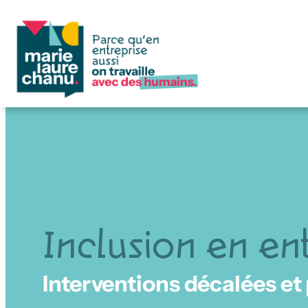
Aller
au
contenu
Inclusion en en
Interventions décalées et