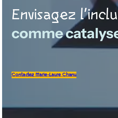
Envisagez l’incl
comme catalyse
Contactez Marie-Laure Chanu