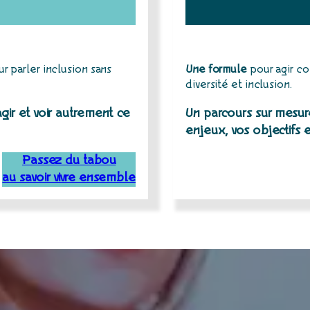
r parler inclusion sans
Une formule
pour agir c
diversité et inclusion.
agir et voir autrement ce
Un parcours sur mesure
enjeux, vos objectifs et
Passez du tabou
au savoir vivre ensemble