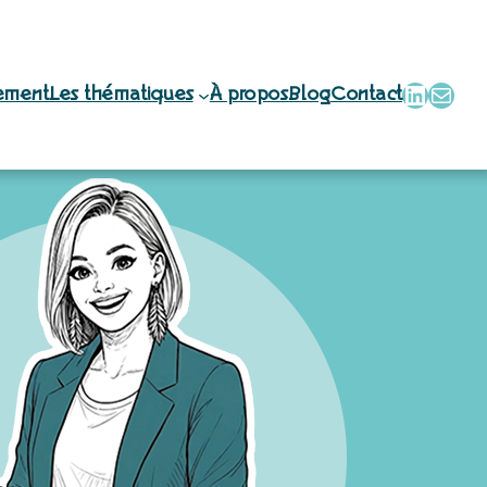
Linked
E-mail
ement
Les thématiques
À propos
Blog
Contact