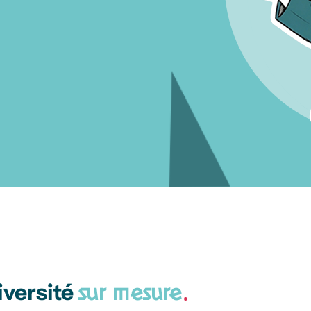
diversité
sur mesure
.